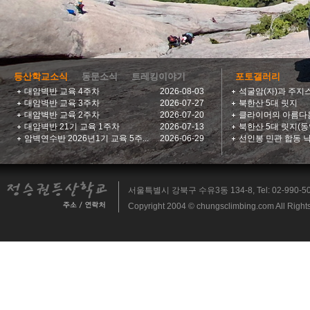
등산학교소식
동문소식
트레킹이야기
포토갤러리
대암벽반 교육 4주차
2026-08-03
석굴암(자)과 주지
대암벽반 교육 3주차
2026-07-27
북한산 5대 릿지
대암벽반 교육 2주차
2026-07-20
클라이머의 아름다
대암벽반 21기 교육 1주차
2026-07-13
북한산 5대 릿지(동
암벽연수반 2026년1기 교육 5주...
2026-06-29
선인봉 민관 합동 낙
서울특별시 강북구 수유3동 134-8, Tel: 02-990-5014, 
Copyright 2004 © chungsclimbing.com All Right